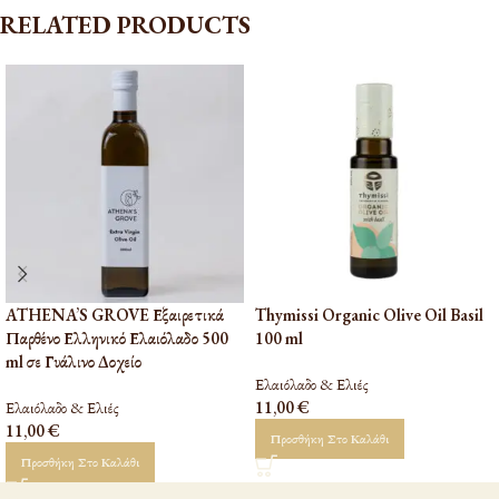
RELATED PRODUCTS
ATHENA’S GROVE Εξαιρετικά
Thymissi Organic Olive Oil Basil
Παρθένο Ελληνικό Ελαιόλαδο 500
100 ml
ml σε Γυάλινο Δοχείο
Ελαιόλαδο & Ελιές
Ελαιόλαδο & Ελιές
11,00
€
11,00
€
Προσθήκη Στο Καλάθι
Προσθήκη Στο Καλάθι