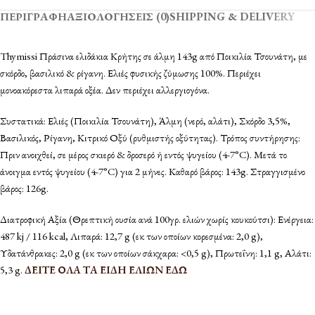
ΠΕΡΙΓΡΑΦΉ
ΑΞΙΟΛΟΓΉΣΕΙΣ (0)
SHIPPING & DELIVERY
Thymissi Πράσινα ελιδάκια Κρήτης σε άλμη 143g από Ποικιλία Τσουνάτη, με
σκόρδο, βασιλικό & ρίγανη. Ελιές φυσικής ζύμωσης 100%. Περιέχει
μονοακόρεστα λιπαρά οξέα. Δεν περιέχει αλλεργιογόνα.
Συστατικά: Ελιές (Ποικιλία Τσουνάτη), Άλμη (νερό, αλάτι), Σκόρδο 3,5%,
Βασιλικός, Ρίγανη, Κιτρικό Οξύ (ρυθμιστής οξύτητας). Τρόπος συντήρησης:
Πριν ανοιχθεί, σε μέρος σκιερό & δροσερό ή εντός ψυγείου (4-7°C). Μετά το
άνοιγμα εντός ψυγείου (4-7°C) για 2 μήνες. Καθαρό βάρος: 143g. Στραγγισμένο
βάρος: 126g.
Διατροφική Αξία (Θρεπτική ουσία ανά 100γρ. ελιών χωρίς κουκούτσι): Ενέργεια:
487 kj / 116 kcal, Λιπαρά: 12,7 g (εκ των οποίων κορεσμένα: 2,0 g),
Υδατάνθρακες: 2,0 g (εκ των οποίων σάκχαρα: <0,5 g), Πρωτεΐνη: 1,1 g, Αλάτι:
5,3 g.
ΔΕΙΤΕ ΟΛΑ ΤΑ ΕΙΔΗ ΕΛΙΩΝ ΕΔΩ