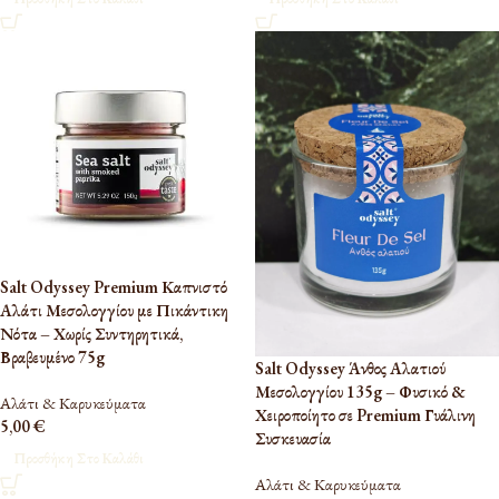
Salt Odyssey Premium Καπνιστό
Αλάτι Μεσολογγίου με Πικάντικη
Νότα – Χωρίς Συντηρητικά,
Βραβευμένο 75g
Salt Odyssey Άνθος Αλατιού
Μεσολογγίου 135g – Φυσικό &
Αλάτι & Καρυκεύματα
Χειροποίητο σε Premium Γυάλινη
5,00
€
Συσκευασία
Προσθήκη Στο Καλάθι
Αλάτι & Καρυκεύματα