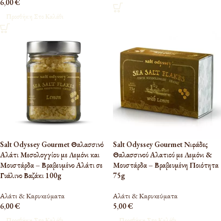
6,00
€
Προσθήκη Στο Καλάθι
Salt Odyssey Gourmet Θαλασσινό
Salt Odyssey Gourmet Νιφάδες
Αλάτι Μεσολογγίου με Λεμόνι και
Θαλασσινού Αλατιού με Λεμόνι &
Μουστάρδα – Βραβευμένο Αλάτι σε
Μουστάρδα – Βραβευμένη Ποιότητα
Γυάλινο Βαζάκι 100g
75g
Αλάτι & Καρυκεύματα
Αλάτι & Καρυκεύματα
6,00
€
5,00
€
Προσθήκη Στο Καλάθι
Προσθήκη Στο Καλάθι