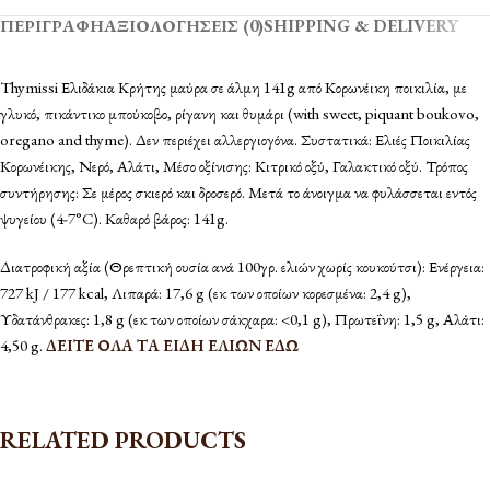
ΠΕΡΙΓΡΑΦΉ
ΑΞΙΟΛΟΓΉΣΕΙΣ (0)
SHIPPING & DELIVERY
Thymissi Ελιδάκια Κρήτης μαύρα σε άλμη 141g από Κορωνέικη ποικιλία, με
γλυκό, πικάντικο μπούκοβο, ρίγανη και θυμάρι (with sweet, piquant boukovo,
oregano and thyme). Δεν περιέχει αλλεργιογόνα. Συστατικά: Ελιές Ποικιλίας
Κορωνέικης, Νερό, Αλάτι, Μέσο οξίνισης: Κιτρικό οξύ, Γαλακτικό οξύ. Τρόπος
συντήρησης: Σε μέρος σκιερό και δροσερό. Μετά το άνοιγμα να φυλάσσεται εντός
ψυγείου (4-7°C). Καθαρό βάρος: 141g.
Διατροφική αξία (Θρεπτική ουσία ανά 100γρ. ελιών χωρίς κουκούτσι): Ενέργεια:
727 kJ / 177 kcal, Λιπαρά: 17,6 g (εκ των οποίων κορεσμένα: 2,4 g),
Υδατάνθρακες: 1,8 g (εκ των οποίων σάκχαρα: <0,1 g), Πρωτεΐνη: 1,5 g, Αλάτι:
4,50 g.
ΔΕΙΤΕ ΟΛΑ ΤΑ ΕΙΔΗ ΕΛΙΩΝ ΕΔΩ
RELATED PRODUCTS