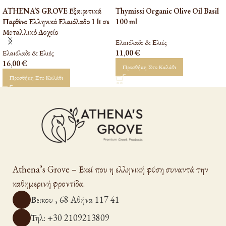
ATHENA’S GROVE Εξαιρετικά
Thymissi Organic Olive Oil Basil
Παρθένο Ελληνικό Ελαιόλαδο 1 lt σε
100 ml
Μεταλλικό Δοχείο
Ελαιόλαδο & Ελιές
Ελαιόλαδο & Ελιές
11,00
€
16,00
€
Προσθήκη Στο Καλάθι
Προσθήκη Στο Καλάθι
Athena’s Grove – Εκεί που η ελληνική φύση συναντά την
καθημερινή φροντίδα.
Βεικου , 68 Αθήνα 117 41
Τηλ: +30 2109213809