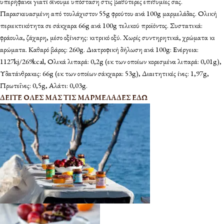
υπερήφανοι γιατί δίνουμε υπόσταση στις βαθύτερες επιθυμίες σας.
Παρασκευασμένη από τουλάχιστον 55g φρούτου ανά 100g μαρμελάδας. Ολική
περιεκτικότητα σε σάκχαρα 66g ανά 100g τελικού προϊόντος. Συστατικά:
φράουλα, ζάχαρη, μέσο οξίνισης: κιτρικό οξύ. Χωρίς συντηρητικά, χρώματα κι
αρώματα. Καθαρό βάρος: 260g. Διατροφική δήλωση ανά 100g: Ενέργεια:
1127kj/269kcal, Ολικά λιπαρά: 0,2g (εκ των οποίων κορεσμένα λιπαρά: 0,01g),
Υδατάνθρακες: 66g (εκ των οποίων σάκχαρα: 53g), Διαιτητικές ίνες: 1,97g,
Πρωτεΐνες: 0,5g, Αλάτι: 0,03g.
ΔΕΙΤΕ ΟΛΕΣ ΜΑΣ ΤΙΣ ΜΑΡΜΕΛΑΔΕΣ ΕΔΩ