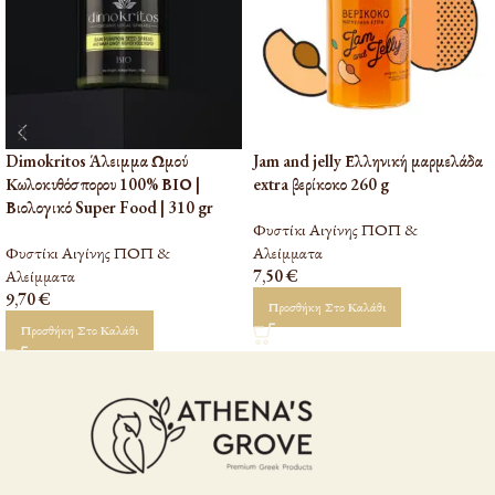
Dimokritos Άλειμμα Ωμού
Jam and jelly Ελληνική μαρμελάδα
Κωλοκυθόσπορου 100% ΒΙΟ |
extra βερίκοκο 260 g
Βιολογικό Super Food | 310 gr
Φυστίκι Αιγίνης ΠΟΠ &
Φυστίκι Αιγίνης ΠΟΠ &
Αλείμματα
Αλείμματα
7,50
€
9,70
€
Προσθήκη Στο Καλάθι
Προσθήκη Στο Καλάθι