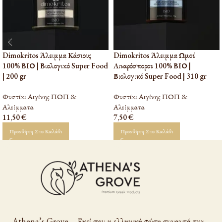
Dimokritos Άλειμμα Κάσιους
Dimokritos Άλειμμα Ωμού
100% ΒΙΟ | Βιολογικό Super Food
Λιναρόσπορου 100% ΒΙΟ |
| 200 gr
Βιολογικό Super Food | 310 gr
Φυστίκι Αιγίνης ΠΟΠ &
Φυστίκι Αιγίνης ΠΟΠ &
Αλείμματα
Αλείμματα
11,50
€
7,50
€
Προσθήκη Στο Καλάθι
Προσθήκη Στο Καλάθι
Athena’s Grove – Εκεί που η ελληνική φύση συναντά την